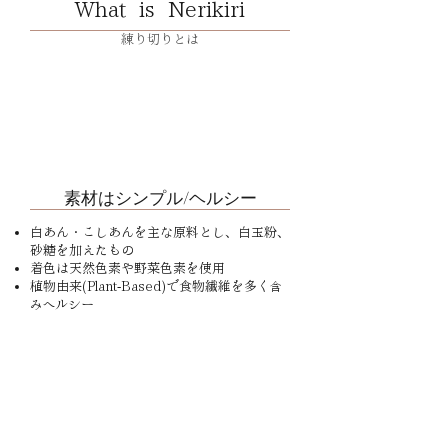
What is Nerikiri
​練り切りとは
​素材はシンプル/ヘルシー
​白あん・こしあんを主な原料とし、白玉粉、
砂糖を加えたもの
着色は天然色素や野菜色素を使用
植物由来(Plant-Based)で食物繊維を多く
含
ヘルシー
み